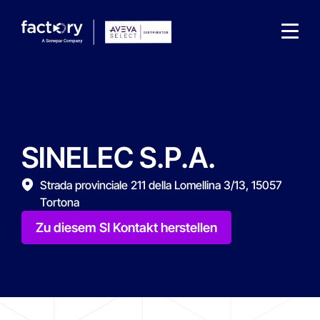
SINELEC S.P.A.
Wonach suchst du ?
Strada provinciale 211 della Lomellina 3/13, 15057
Tortona
Zu diesem SI Kontakt herstellen