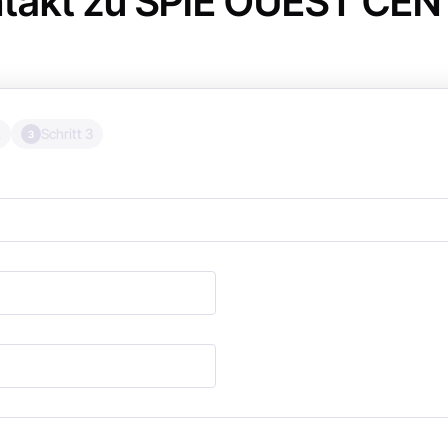
takt zu SPIE OUEST CE
2
Schritt 3
3