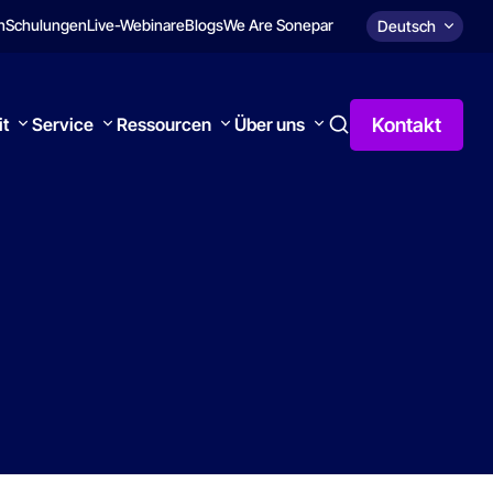
n
Schulungen
Live-Webinare
Blogs
We Are Sonepar
Deutsch
Kontakt
it
Service
Ressourcen
Über uns