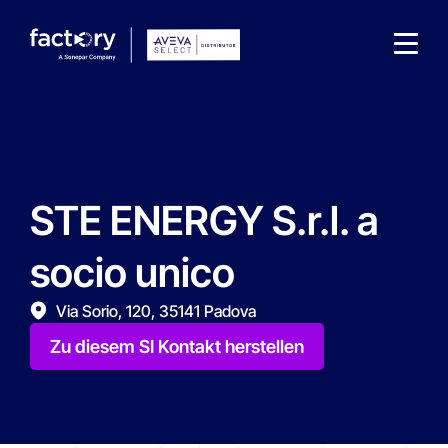
STE ENERGY S.r.l. a
Wonach suchst du ?
socio unico
Via Sorio, 120, 35141 Padova
Zu diesem SI Kontakt herstellen