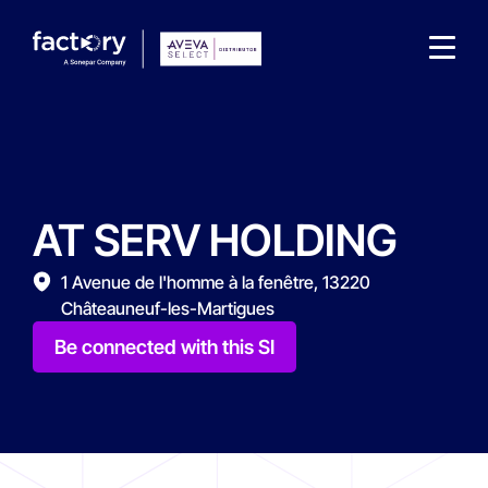
AT SERV HOLDING
What are you looking for?
1 Avenue de l'homme à la fenêtre, 13220
Châteauneuf-les-Martigues
Be connected with this SI