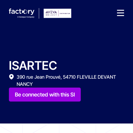
ISARTEC
What are you looking for?
390 rue Jean Prouvé, 54710 FLEVILLE DEVANT
NANCY
Be connected with this SI