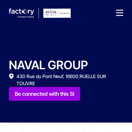
NAVAL GROUP
What are you looking for?
430 Rue du Pont Neuf, 16600 RUELLE SUR
TOUVRE
Be connected with this SI