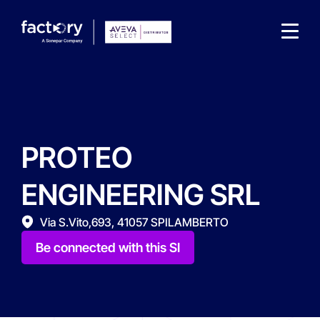
PROTEO
What are you looking for?
ENGINEERING SRL
Via S.Vito,693, 41057 SPILAMBERTO
Be connected with this SI