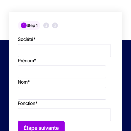
Step 1
1
2
3
Société
*
Prénom
*
Nom
*
Fonction
*
Étape suivante