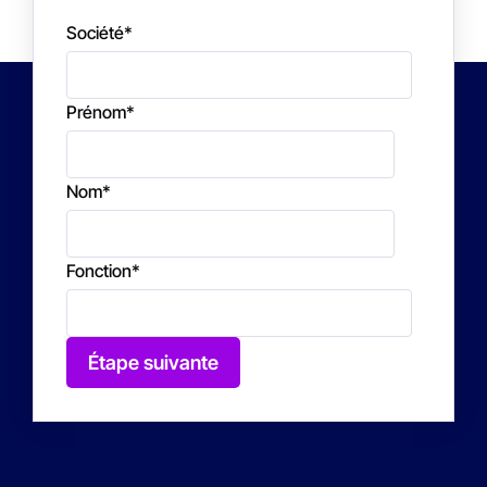
Société
*
Prénom
*
Nom
*
Fonction
*
Étape suivante