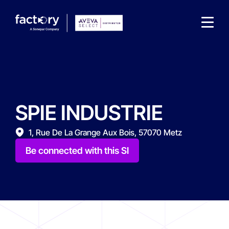
SPIE INDUSTRIE
What are you looking for?
1, Rue De La Grange Aux Bois, 57070 Metz
Be connected with this SI