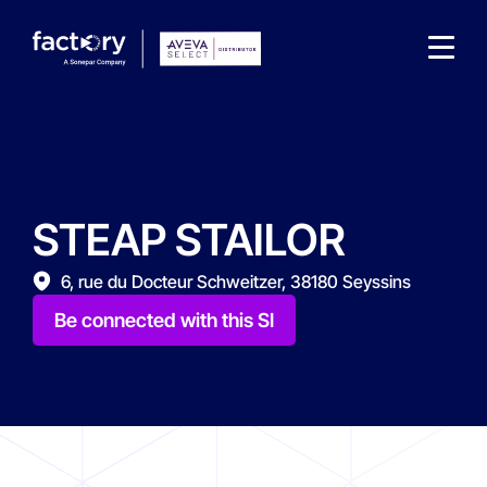
STEAP STAILOR
What are you looking for?
6, rue du Docteur Schweitzer, 38180 Seyssins
Be connected with this SI