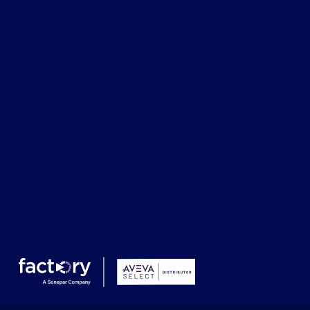
Gestion
des
Qu'est-ce que vous cherchez ?
stocks
Gérer au niveau de l'atelier la disponibilité des matér
stocks et les ressources nécessaires à la productio