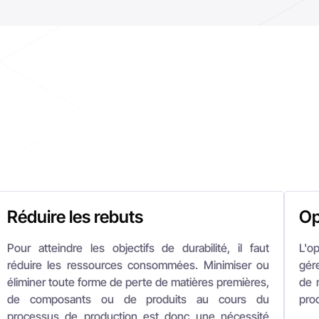
Réduire les rebuts
Op
Pour atteindre les objectifs de durabilité, il faut
L'op
réduire les ressources consommées. Minimiser ou
gér
éliminer toute forme de perte de matières premières,
de 
de composants ou de produits au cours du
prod
processus de production est donc une nécessité
urgente.
En p
niv
Une gestion optimale des ressources est donc
de 
nécessaire, grâce à leur traçabilité constante et
tra
opportune tout au long des différentes étapes de
effe
transfert, de stockage et de production. Il est ainsi
possible de contrôler si et où des inefficacités sont
Cel
générées dans la gestion des matériaux.
d'a
app