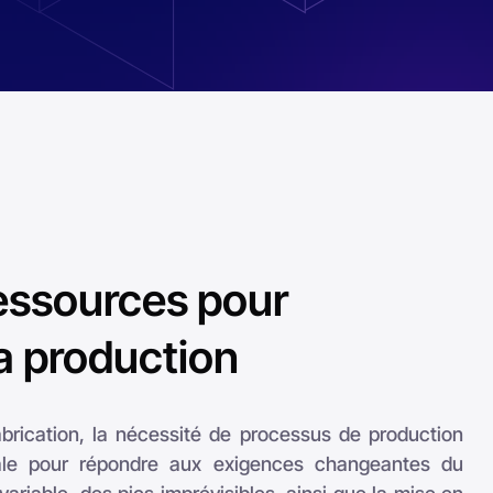
ressources pour
la production
brication, la nécessité de processus de production
ciale pour répondre aux exigences changeantes du
riable, des pics imprévisibles, ainsi que la mise en
aux produits, s'ajoutent aux défis posés par une
ante des matières premières due à des chaînes
lus en plus volatiles.
ettent de veiller à ce que les ressources disponibles
ées efficacement afin de garantir leur disponibilité et
x les calendriers de production. Ces solutions
er rapidement aux conditions du marché tout en
on des ressources, assurant ainsi une production
me aux attentes.