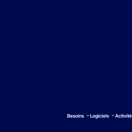
Trouver un intégrateu
Besoins
Logiciels
Activité
Rechercher
iaux, la gestion des
n, en veillant à ce