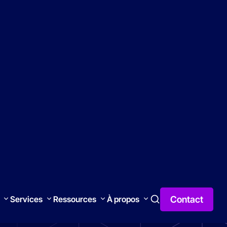
r
Formations
Agenda Webinar
Blog
We Are Sonepar
Français
Contact
Services
Ressources
À propos