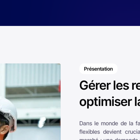
Gérer les 
optimiser 
Dans le monde de la fa
flexibles devient cru
marché : une demande va
marché rapide de nouve
disponibilité fluctu
d'approvisionnement de p
Les logiciels
AVEVA
perm
soient suivies et exploit
de respecter au mieu
permettent de s'adapt
optimisant l'utilisati
ininterrompue et confor