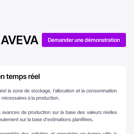
en temps réel
éel la zone de stockage, l'allocation et la consommation
 nécessaires à la production.
s avances de production sur la base des valeurs réelles
seulement sur la base d'estimations planifiées.
é complète des activités et enregistre en temps utile la
ation des matériaux.
n avec les entrepôts
systèmes de gestion d'entrepôt en fonction de la
es travaux en cours
 des commandes ou de la disponibilité réelle des
lement produites.
rogression des étapes intermédiaires de la production et
 l'atelier la quantité et l'emplacement des produits semi-
es de manutention (par exemple, AGV) ou de suivi (par