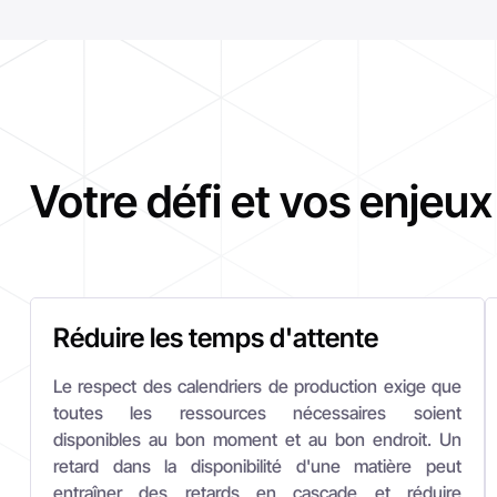
Réduire les temps d'attente
Le respect des calendriers de production exige que
toutes les ressources nécessaires soient
disponibles au bon moment et au bon endroit. Un
retard dans la disponibilité d'une matière peut
entraîner des retards en cascade et réduire
l'efficacité de l'utilisation des moyens de production.
Le suivi en temps réel des quantités de matières
disponibles à différents points de la chaîne de
production fournit une vision actualisée des stocks
et permet d'améliorer l'efficacité des plans de
production.
L'objectif de la gestion des stocks est de réduire les
temps d'attente, mais aussi d'éviter les excédents