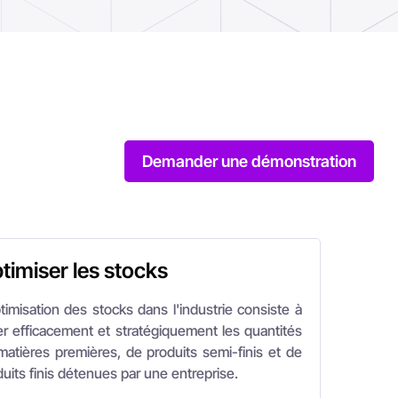
timiser les stocks
timisation des stocks dans l'industrie consiste à
er efficacement et stratégiquement les quantités
matières premières, de produits semi-finis et de
uits finis détenues par une entreprise.
articulier, cette gestion doit se faire à la fois au
eau de l'entrepôt mais aussi au niveau de la zone
production, où les activités de manutention et de
nsformation rendent plus complexe la remontée
ctive des disponibilités.
a permet de réduire les coûts liés au stockage,
méliorer la rotation des stocks et d'assurer un
rovisionnement constant sans surplus.