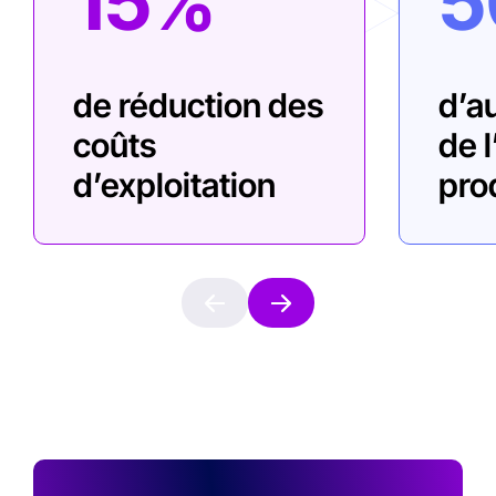
de réduction des
d’a
coûts
de l
d’exploitation
pro