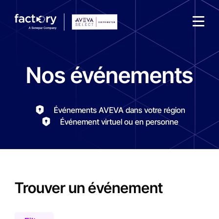
Nos événements
Événements AVEVA dans votre région
Qu'est-ce que vous cherchez ?
Événement virtuel ou en personne
Filter
Localisation
Trouver un événement
Type d'évènement
France
Date
Rencontre face à face