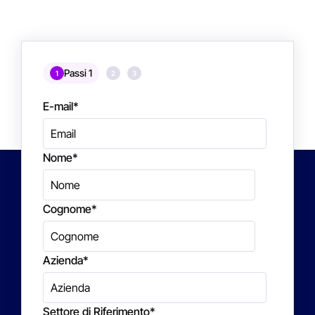
Passi 1
1
2
3
E-mail
*
Nome
*
Cognome
*
Azienda
*
Settore di Riferimento
*