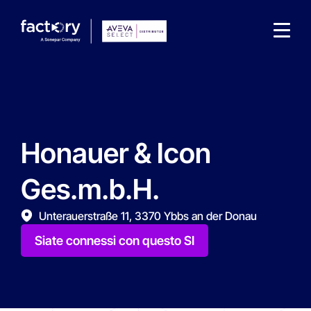
Honauer & Icon
Che cosa sta cercando ?
Ges.m.b.H.
Unterauerstraße 11, 3370 Ybbs an der Donau
Siate connessi con questo SI