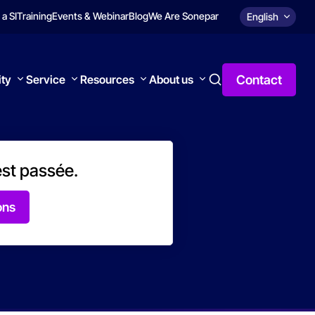
 a SI
Training
Events & Webinar
Blog
We Are Sonepar
English
Contact
ity
Service
Resources
About us
est passée.
ons