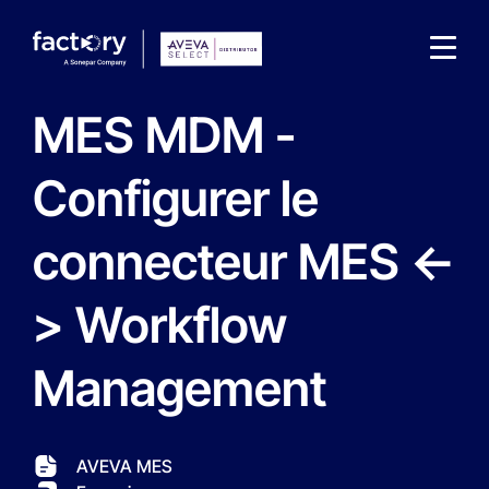
MES MDM -
Configurer le
connecteur MES <-
Qu'est-ce que vous cherchez ?
> Workflow
Management
AVEVA MES