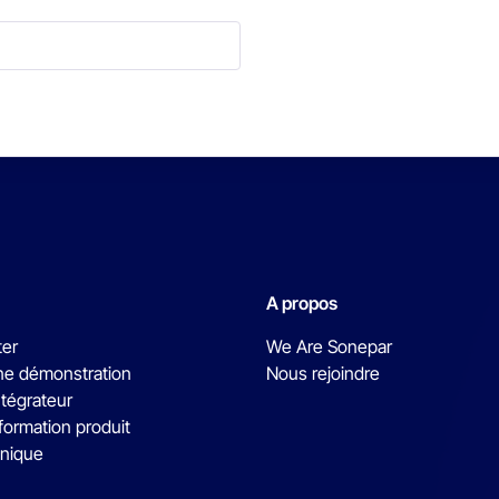
A propos
ter
We Are Sonepar
e démonstration
Nous rejoindre
ntégrateur
formation produit
hnique