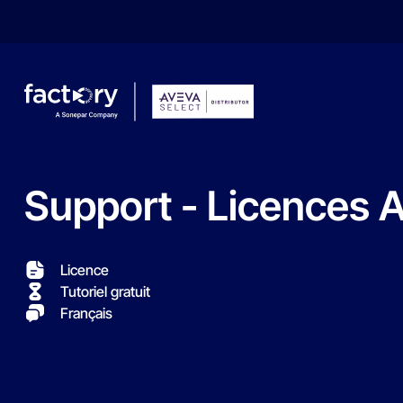
Support
-
Licences
A
Qu'est-ce que vous cherchez ?
Licence
Tutoriel gratuit
Français