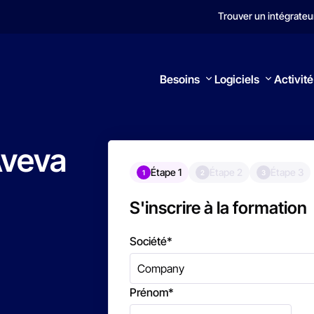
Trouver un intégrateu
Besoins
Logiciels
Activité
veva
Étape 1
Étape 2
Étape 3
1
2
3
Rechercher
S'inscrire à la formation
Société
*
Prénom
*