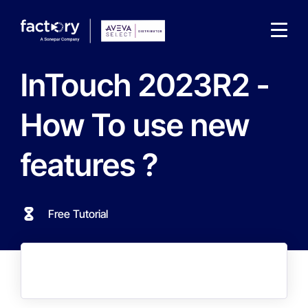
InTouch 2023R2 -
How To use new
features ?
Qu'est-ce que vous cherchez ?
Free Tutorial