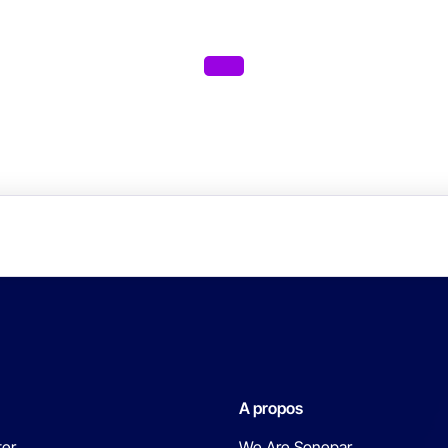
A propos
ter
We Are Sonepar