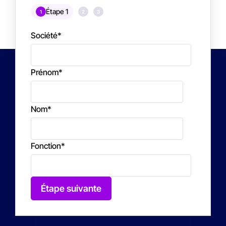
Étape 1
1
2
3
Société
*
Prénom
*
Nom
*
Fonction
*
Étape suivante