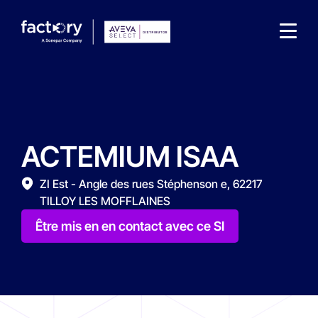
ACTEMIUM ISAA
Qu'est-ce que vous cherchez ?
ZI Est - Angle des rues Stéphenson e, 62217
TILLOY LES MOFFLAINES
Être mis en en contact avec ce SI