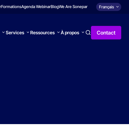
r
Formations
Agenda Webinar
Blog
We Are Sonepar
Français
Contact
Services
Ressources
À propos