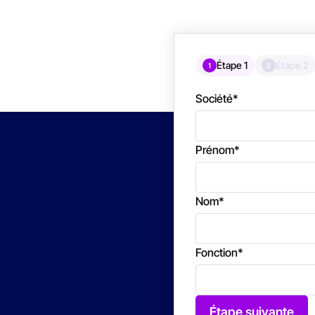
Étape 1
Étape 2
1
2
Société
*
Prénom
*
Nom
*
Fonction
*
Étape suivante