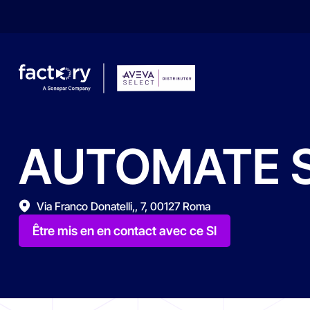
AUTOMATE
S
Qu'est-ce que vous cherchez ?
Via Franco Donatelli,, 7, 00127 Roma
Être mis en en contact avec ce SI