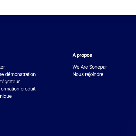
A propos
ter
We Are Sonepar
e démonstration
Nous rejoindre
ntégrateur
formation produit
hnique