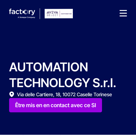
AUTOMATION
Qu'est-ce que vous cherchez ?
TECHNOLOGY S.r.l.
Via delle Cartiere, 18, 10072 Caselle Torinese
Être mis en en contact avec ce SI