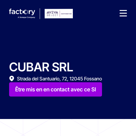
CUBAR SRL
Qu'est-ce que vous cherchez ?
Strada del Santuario, 72, 12045 Fossano
Être mis en en contact avec ce SI