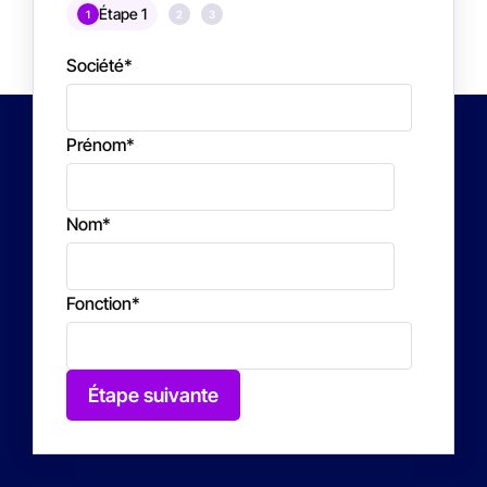
Étape 1
1
2
3
Société
*
Prénom
*
Nom
*
Fonction
*
Étape suivante