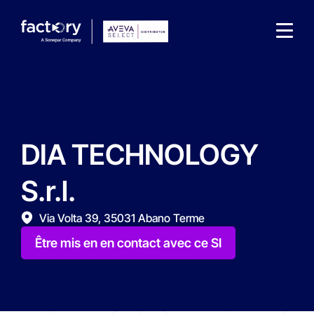
DIA TECHNOLOGY
Qu'est-ce que vous cherchez ?
S.r.l.
Via Volta 39, 35031 Abano Terme
Être mis en en contact avec ce SI