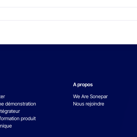
A propos
ter
We Are Sonepar
e démonstration
Nous rejoindre
ntégrateur
formation produit
hnique