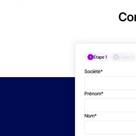
Con
Étape 1
Étape 2
1
2
Société
*
Prénom
*
Nom
*