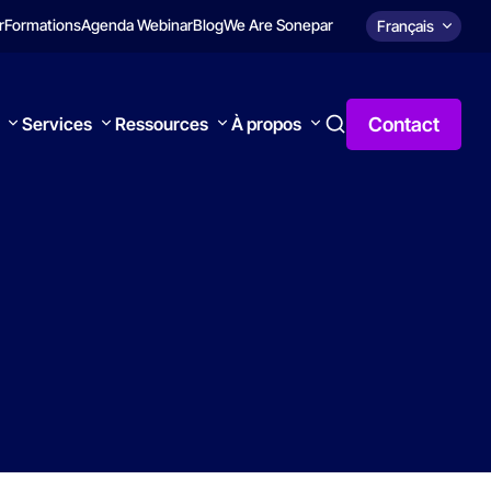
r
Formations
Agenda Webinar
Blog
We Are Sonepar
Français
Contact
Services
Ressources
À propos