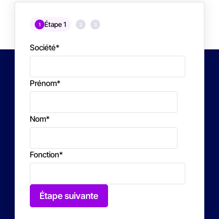
Étape 1
1
2
3
Société
*
Prénom
*
Nom
*
Fonction
*
Étape suivante