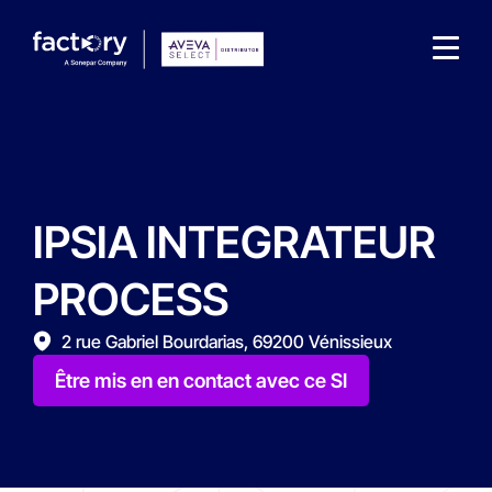
IPSIA INTEGRATEUR
Qu'est-ce que vous cherchez ?
PROCESS
2 rue Gabriel Bourdarias, 69200 Vénissieux
Être mis en en contact avec ce SI