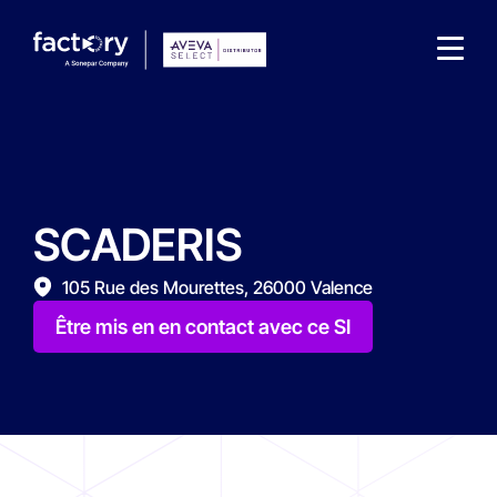
SCADERIS
Qu'est-ce que vous cherchez ?
105 Rue des Mourettes, 26000 Valence
Être mis en en contact avec ce SI