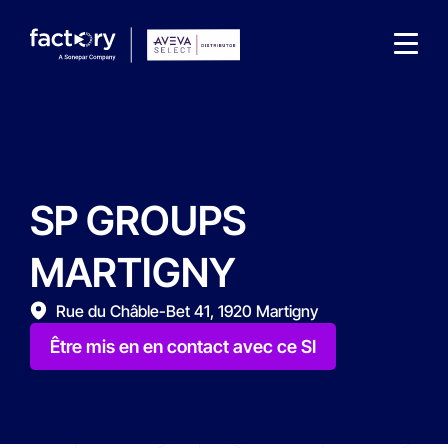
SP GROUPS
Qu'est-ce que vous cherchez ?
MARTIGNY
Rue du Châble-Bet 41, 1920 Martigny
Être mis en en contact avec ce SI