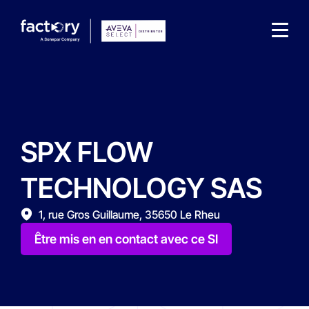
SPX FLOW
Qu'est-ce que vous cherchez ?
TECHNOLOGY SAS
1, rue Gros Guillaume, 35650 Le Rheu
Être mis en en contact avec ce SI