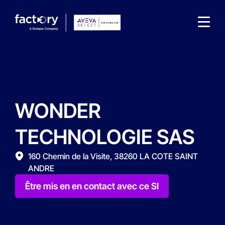
WONDER
Qu'est-ce que vous cherchez ?
TECHNOLOGIE SAS
160 Chemin de la Visite, 38260 LA COTE SAINT
ANDRE
Être mis en en contact avec ce SI